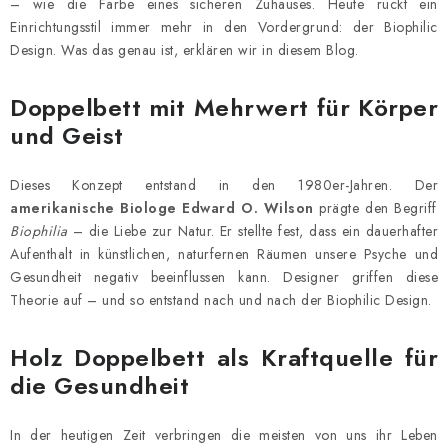
– wie die Farbe eines sicheren Zuhauses. Heute rückt ein
Geschäftsbewertung
Blog
Lieferung
Einrichtungsstil immer mehr in den Vordergrund: der Biophilic
Allgemeine Geschäftsbedingungen
Datenschutzerklärung
Design. Was das genau ist, erklären wir in diesem Blog.
Reklamation und Rücksendung der Ware
Über uns
Zahlungsmethoden auf unserer Website
Zertifikate
Doppelbett mit Mehrwert für Körper
Impressum
und Geist
Dieses Konzept entstand in den 1980er-Jahren. Der
amerikanische Biologe Edward O. Wilson
prägte den Begriff
Biophilia
– die Liebe zur Natur. Er stellte fest, dass ein dauerhafter
Aufenthalt in künstlichen, naturfernen Räumen unsere Psyche und
Gesundheit negativ beeinflussen kann. Designer griffen diese
Theorie auf – und so entstand nach und nach der Biophilic Design.
Holz Doppelbett als Kraftquelle für
die Gesundheit
In der heutigen Zeit verbringen die meisten von uns ihr Leben