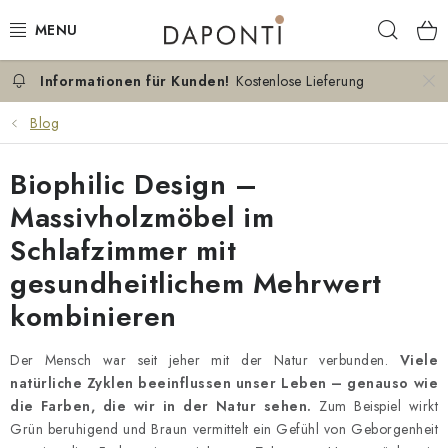
Zum
Such
Inhalt
springen
Kostenlose Lieferung
DOPPELBETTEN
Blog
EINZELBETTEN
Biophilic Design –
NACHTTISCHE
Massivholzmöbel im
Schlafzimmer mit
SCHLAFZIMMER KOMMODEN
gesundheitlichem Mehrwert
KONTAKT
kombinieren
ÜBER UNS
Der Mensch war seit jeher mit der Natur verbunden.
Viele
natürliche Zyklen beeinflussen unser Leben – genauso wie
ZERTIFIKATE
die Farben, die wir in der Natur sehen.
Zum Beispiel wirkt
Grün beruhigend und Braun vermittelt ein Gefühl von Geborgenheit