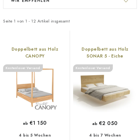
WIR EMPFEHLEN
Geschäftsbewertung
Blog
Lieferung
i
r
Allgemeine Geschäftsbedingungen
Datenschutzerklärung
s
o
t
d
Reklamation und Rücksendung der Ware
Über uns
Seite
1
von
1
-
12
Artikel insgesamt
e
u
Zahlungsmethoden auf unserer Website
Zertifikate
d
k
Impressum
e
t
Doppelbett aus Holz
Doppelbett aus Holz
r
s
CANOPY
SONAR 5 - Eiche
P
o
Kostenloser Versand
Kostenloser Versand
r
r
o
t
d
i
u
e
k
r
t
u
€1 150
€2 050
ab
ab
e
n
g
4 bis 5 Wochen
4 bis 7 Wochen