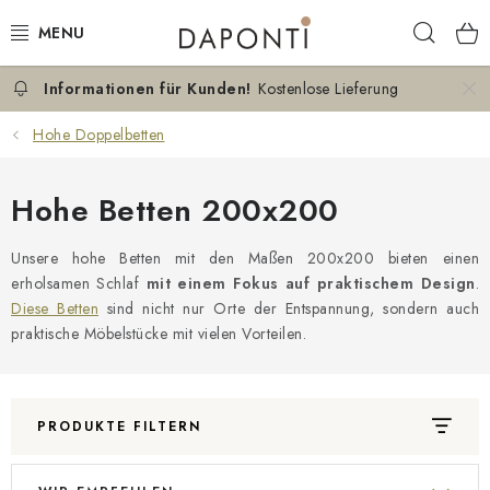
Zum
Such
Inhalt
springen
Kostenlose Lieferung
DOPPELBETTEN
Hohe Doppelbetten
EINZELBETTEN
Hohe Betten 200x200
NACHTTISCHE
Unsere hohe Betten mit den Maßen 200x200 bieten einen
SCHLAFZIMMER KOMMODEN
erholsamen Schlaf
mit einem Fokus auf praktischem Design
.
Diese Betten
sind nicht nur Orte der Entspannung, sondern auch
KONTAKT
praktische Möbelstücke mit vielen Vorteilen.
ÜBER UNS
PRODUKTE FILTERN
ZERTIFIKATE
L
P