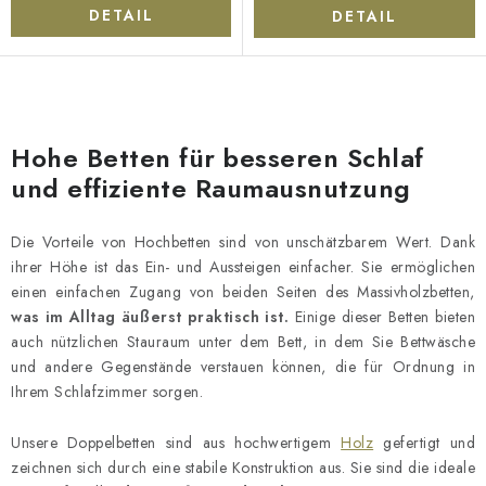
DETAIL
DETAIL
S
t
Hohe Betten für besseren Schlaf
e
und effiziente Raumausnutzung
u
e
Die Vorteile von Hochbetten sind von unschätzbarem Wert. Dank
r
ihrer Höhe ist das Ein- und Aussteigen einfacher. Sie ermöglichen
e
einen einfachen Zugang von beiden Seiten des Massivholzbetten,
l
was im Alltag äußerst praktisch ist.
Einige dieser Betten bieten
e
auch nützlichen Stauraum unter dem Bett, in dem Sie Bettwäsche
und andere Gegenstände verstauen können, die für Ordnung in
m
Ihrem Schlafzimmer sorgen.
e
n
Unsere Doppelbetten sind aus hochwertigem
Holz
gefertigt und
t
zeichnen sich durch eine stabile Konstruktion aus. Sie sind die ideale