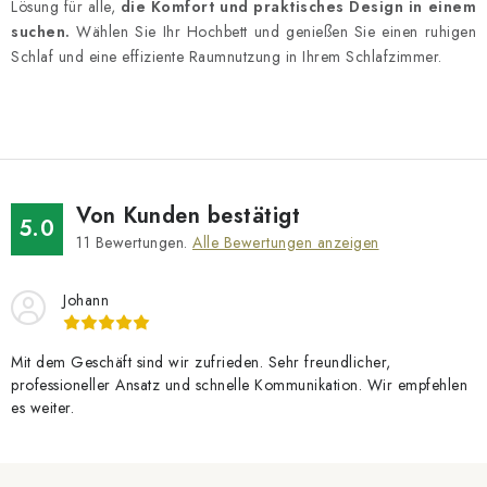
e
Lösung für alle,
die Komfort und praktisches Design in einem
d
suchen.
Wählen Sie Ihr Hochbett und genießen Sie einen ruhigen
e
Schlaf und eine effiziente Raumnutzung in Ihrem Schlafzimmer.
r
L
i
s
t
Von Kunden bestätigt
e
5.0
11
Bewertungen.
Alle Bewertungen anzeigen
Johann
Mit dem Geschäft sind wir zufrieden. Sehr freundlicher,
professioneller Ansatz und schnelle Kommunikation. Wir empfehlen
es weiter.