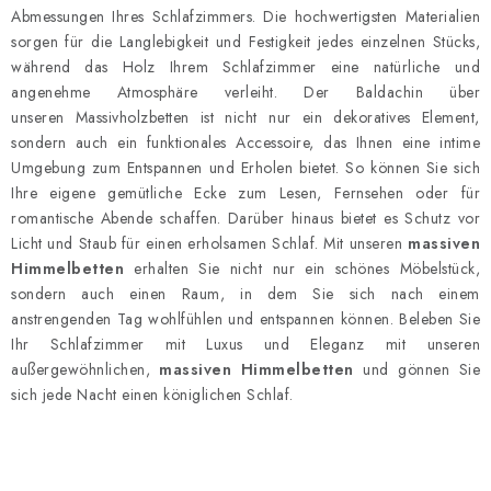
e
Abmessungen Ihres Schlafzimmers. Die hochwertigsten Materialien
l
sorgen für die Langlebigkeit und Festigkeit jedes einzelnen Stücks,
e
während das Holz Ihrem Schlafzimmer eine natürliche und
angenehme Atmosphäre verleiht. Der Baldachin über
m
unseren Massivholzbetten ist nicht nur ein dekoratives Element,
e
sondern auch ein funktionales Accessoire, das Ihnen eine intime
n
Umgebung zum Entspannen und Erholen bietet. So können Sie sich
t
Ihre eigene gemütliche Ecke zum Lesen, Fernsehen oder für
e
romantische Abende schaffen. Darüber hinaus bietet es Schutz vor
d
Licht und Staub für einen erholsamen Schlaf. Mit unseren
massiven
e
Himmelbetten
erhalten Sie nicht nur ein schönes Möbelstück,
r
sondern auch einen Raum, in dem Sie sich nach einem
anstrengenden Tag wohlfühlen und entspannen können. Beleben Sie
L
Ihr Schlafzimmer mit Luxus und Eleganz mit unseren
i
außergewöhnlichen,
massiven Himmelbetten
und gönnen Sie
s
sich jede Nacht einen königlichen Schlaf.
t
e