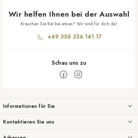
Wir helfen Ihnen bei der Auswahl
Brauchen Sie Rat bei etwas? Wir sind für dich da!
+49 358 356 141 17
F
u
Informationen für Sie
ß
z
Geschäftsbewertung
Kontaktieren Sie uns
e
Blog
i
info@daponti.de
Adressen