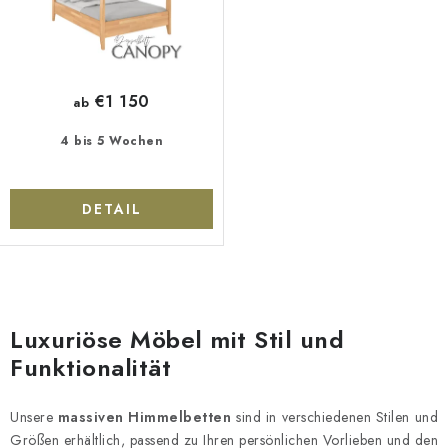
d
i
u
e
k
r
t
u
€1 150
ab
e
n
g
4 bis 5 Wochen
DETAIL
S
t
Luxuriöse Möbel mit Stil und
e
Funktionalität
u
e
Unsere
massiven Himmelbetten
sind in verschiedenen Stilen und
r
Größen erhältlich, passend zu Ihren persönlichen Vorlieben und den