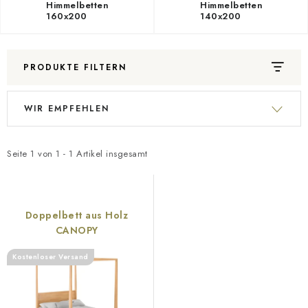
Geschäftsbewertung
Blog
Lieferung
Himmelbetten
Himmelbetten
160x200
140x200
Allgemeine Geschäftsbedingungen
Datenschutzerklärung
Reklamation und Rücksendung der Ware
Über uns
Zahlungsmethoden auf unserer Website
Zertifikate
PRODUKTE FILTERN
Impressum
L
P
WIR EMPFEHLEN
i
r
s
o
t
d
Seite
1
von
1
-
1
Artikel insgesamt
e
u
d
k
e
t
Doppelbett aus Holz
r
s
CANOPY
P
o
Kostenloser Versand
r
r
o
t