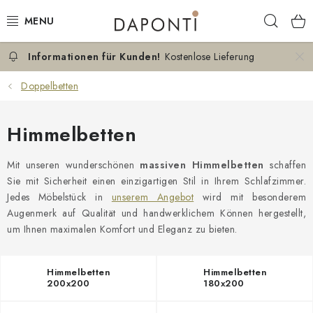
Zum
Such
Inhalt
springen
Kostenlose Lieferung
DOPPELBETTEN
Doppelbetten
EINZELBETTEN
Himmelbetten
NACHTTISCHE
Mit unseren wunderschönen
massiven Himmelbetten
schaffen
SCHLAFZIMMER KOMMODEN
Sie mit Sicherheit einen einzigartigen Stil in Ihrem Schlafzimmer.
Jedes Möbelstück in
unserem Angebot
wird mit besonderem
KONTAKT
Augenmerk auf Qualität und handwerklichem Können hergestellt,
um Ihnen maximalen Komfort und Eleganz zu bieten.
ÜBER UNS
Himmelbetten
Himmelbetten
ZERTIFIKATE
200x200
180x200