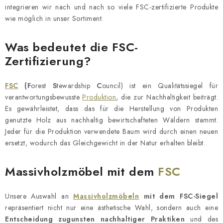
Geschäftsbewertung
Blog
Lieferung
integrieren wir nach und nach so viele FSC-zertifizierte Produkte
Allgemeine Geschäftsbedingungen
Datenschutzerklärung
wie möglich in unser Sortiment.
Reklamation und Rücksendung der Ware
Über uns
Was bedeutet die FSC-
Zahlungsmethoden auf unserer Website
Zertifikate
Zertifizierung?
Impressum
FSC
(F
orest
S
tewardship
C
ouncil) ist ein Qualitätssiegel für
verantwortungsbewusste
Produktion
, die zur Nachhaltigkeit beiträgt.
Es gewährleistet, dass das für die Herstellung von Produkten
genutzte Holz aus nachhaltig bewirtschafteten Wäldern stammt.
Jeder für die Produktion verwendete Baum wird durch einen neuen
ersetzt, wodurch das Gleichgewicht in der Natur erhalten bleibt.
Massivholzmöbel mit dem
FSC
Unsere Auswahl an
Massivholzmöbeln
mit dem FSC-Siegel
repräsentiert nicht nur eine ästhetische Wahl, sondern auch eine
Entscheidung zugunsten nachhaltiger Praktiken
und des