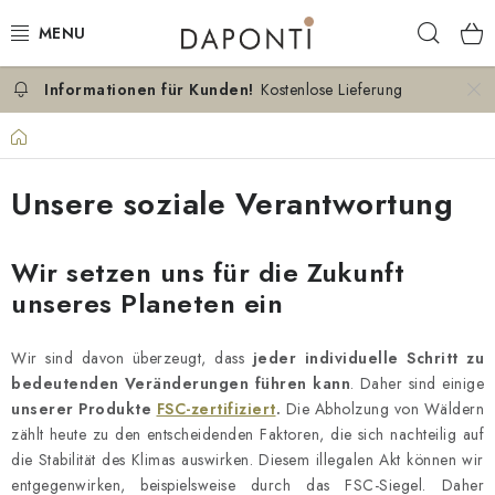
Zum
Such
Inhalt
springen
Kostenlose Lieferung
DOPPELBETTEN
Startseite
EINZELBETTEN
Unsere soziale Verantwortung
NACHTTISCHE
Wir setzen uns für die Zukunft
SCHLAFZIMMER KOMMODEN
unseres Planeten ein
KONTAKT
Wir sind davon überzeugt, dass
jeder individuelle Schritt zu
ÜBER UNS
bedeutenden Veränderungen führen kann
. Daher sind einige
unserer Produkte
FSC-zertifiziert
.
Die Abholzung von Wäldern
zählt heute zu den entscheidenden Faktoren, die sich nachteilig auf
ZERTIFIKATE
die Stabilität des Klimas auswirken. Diesem illegalen Akt können wir
entgegenwirken, beispielsweise durch das FSC-Siegel. Daher