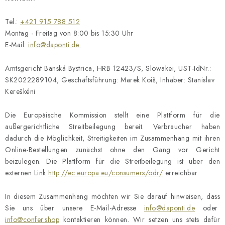
Geschäftsbewertung
Blog
Lieferung
Allgemeine Geschäftsbedingungen
Datenschutzerklärung
Tel.:
+421 915 788 512
Reklamation und Rücksendung der Ware
Über uns
Montag - Freitag von 8:00 bis 15:30 Uhr
E-Mail:
info@daponti.de
Zahlungsmethoden auf unserer Website
Zertifikate
Impressum
Amtsgericht Banská Bystrica, HRB 12423/S, Slowakei, UST-IdNr.:
SK2022289104, Geschäftsführung: Marek Koiš, Inhaber: Stanislav
Kereškéni
Die Europäische Kommission stellt eine Plattform für die
außergerichtliche Streitbeilegung bereit. Verbraucher haben
dadurch die Möglichkeit, Streitigkeiten im Zusammenhang mit ihren
Online-Bestellungen zunächst ohne den Gang vor Gericht
beizulegen. Die Plattform für die Streitbeilegung ist über den
externen Link
http://ec.europa.eu/consumers/odr/
erreichbar.
In diesem Zusammenhang möchten wir Sie darauf hinweisen, dass
Sie uns über unsere E-Mail-Adresse
info@daponti.de
oder
info@confer.shop
kontaktieren können. Wir setzen uns stets dafür