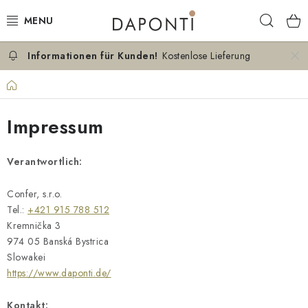
Zum
Such
Inhalt
springen
Kostenlose Lieferung
DOPPELBETTEN
Startseite
EINZELBETTEN
Impressum
NACHTTISCHE
Verantwortlich:
SCHLAFZIMMER KOMMODEN
Confer, s.r.o.
KONTAKT
Tel.:
+421 915 788 512
Kremnička 3
ÜBER UNS
974 05 Banská Bystrica
Slowakei
ZERTIFIKATE
https://www.daponti.de/
Kontakt: