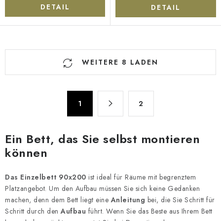
DETAIL
DETAIL
S
WEITERE 8 LADEN
t
e
u
P
e
1
2
a
r
g
e
i
Ein Bett, das Sie selbst montieren
n
l
können
i
e
e
m
r
Das Einzelbett 90x200
ist ideal für Räume mit begrenztem
e
u
Platzangebot. Um den Aufbau müssen Sie sich keine Gedanken
n
machen, denn dem Bett liegt eine
Anleitung
bei, die Sie Schritt für
n
t
Schritt durch den
Aufbau
führt. Wenn Sie das Beste aus Ihrem Bett
g