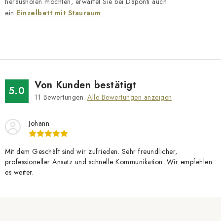
e
herausholen möchten, erwartet Sie bei Daponti auch
d
ein
Einzelbett mit Stauraum
.
e
r
L
i
s
Von Kunden bestätigt
t
5.0
11
Bewertungen.
Alle Bewertungen anzeigen
e
Johann
Mit dem Geschäft sind wir zufrieden. Sehr freundlicher,
professioneller Ansatz und schnelle Kommunikation. Wir empfehlen
es weiter.