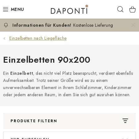
Zum
Such
Inhalt
springen
Kostenlose Lieferung
DOPPELBETTEN
Einzelbetten nach Liegefläche
EINZELBETTEN
Einzelbetten 90x200
NACHTTISCHE
Ein
Einzelbett
, das nicht viel Platz beansprucht, verdient ebenfalls
SCHLAFZIMMER KOMMODEN
Aufmerksamkeit. Trotz seiner Größe wird es zu einem
unverwechselbaren Element in Ihrem Schlafzimmer, Kinderzimmer
KONTAKT
oder jedem anderen Raum, in dem Sie sich gut ausruhen können.
ÜBER UNS
PRODUKTE FILTERN
ZERTIFIKATE
L
P