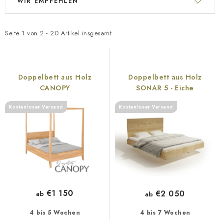
WIR EMPFEHLEN
Geschäftsbewertung
Blog
Lieferung
i
r
Allgemeine Geschäftsbedingungen
Datenschutzerklärung
s
o
t
d
Reklamation und Rücksendung der Ware
Über uns
Seite
1
von
2
-
20
Artikel insgesamt
e
u
Zahlungsmethoden auf unserer Website
Zertifikate
d
k
Impressum
e
t
Doppelbett aus Holz
Doppelbett aus Holz
r
s
CANOPY
SONAR 5 - Eiche
P
o
Kostenloser Versand
Kostenloser Versand
r
r
o
t
d
i
u
e
k
r
t
u
€1 150
€2 050
ab
ab
e
n
g
4 bis 5 Wochen
4 bis 7 Wochen