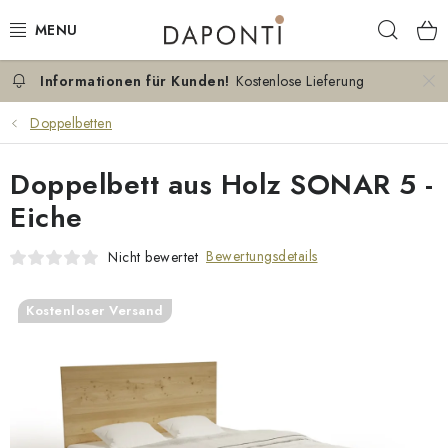
Zum
Such
Inhalt
springen
Kostenlose Lieferung
DOPPELBETTEN
Doppelbetten
EINZELBETTEN
Doppelbett aus Holz SONAR 5 -
NACHTTISCHE
Eiche
SCHLAFZIMMER KOMMODEN
Bewertungsdetails
Nicht bewertet
KONTAKT
Kostenloser Versand
ÜBER UNS
ZERTIFIKATE