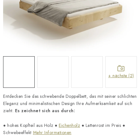
Geschäftsbewertung
Blog
Lieferung
Allgemeine Geschäftsbedingungen
Datenschutzerklärung
Reklamation und Rücksendung der Ware
Über uns
Zahlungsmethoden auf unserer Website
Zertifikate
Impressum
+ nächste (2)
Entdecken Sie das schwebende Doppelbett, das mit seiner schlichten
Eleganz und minimalistischen Design Ihre Aufmerksamkeit auf sich
zieht.
Es zeichnet sich aus durch:
● hohes Kopfteil aus Holz ●
Eichenholz
● Lattenrost im Preis ●
Schwebeeffekt
Mehr Informationen