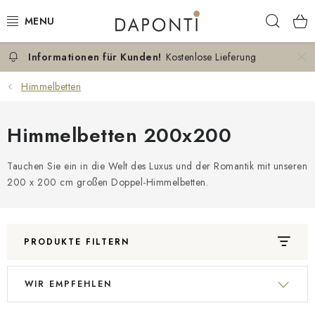
Zum
Such
Inhalt
springen
Kostenlose Lieferung
DOPPELBETTEN
Himmelbetten
EINZELBETTEN
Himmelbetten 200x200
NACHTTISCHE
Tauchen Sie ein in die Welt des Luxus und der Romantik mit unseren
SCHLAFZIMMER KOMMODEN
200 x 200 cm großen Doppel-Himmelbetten.
KONTAKT
ÜBER UNS
PRODUKTE FILTERN
L
P
ZERTIFIKATE
WIR EMPFEHLEN
i
r
s
o