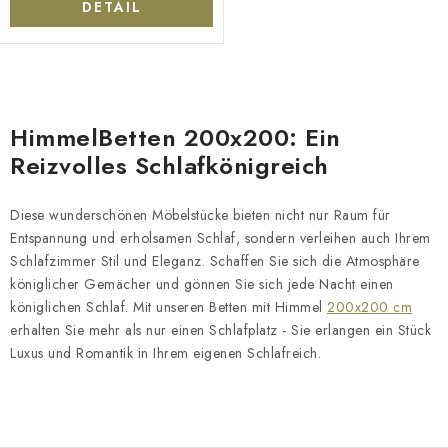
DETAIL
S
t
HimmelBetten 200x200: Ein
e
Reizvolles Schlafkönigreich
u
e
Diese wunderschönen Möbelstücke bieten nicht nur Raum für
r
Entspannung und erholsamen Schlaf, sondern verleihen auch Ihrem
e
Schlafzimmer Stil und Eleganz. Schaffen Sie sich die Atmosphäre
l
königlicher Gemächer und gönnen Sie sich jede Nacht einen
e
königlichen Schlaf. Mit unseren Betten mit Himmel
200x200 cm
erhalten Sie mehr als nur einen Schlafplatz - Sie erlangen ein Stück
m
Luxus und Romantik in Ihrem eigenen Schlafreich.
e
n
t
e