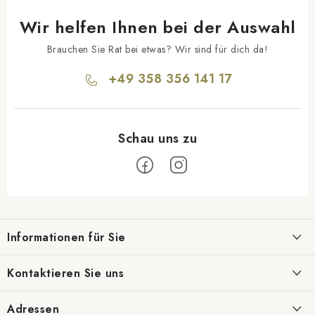
Wir helfen Ihnen bei der Auswahl
Brauchen Sie Rat bei etwas? Wir sind für dich da!
+49 358 356 141 17
F
u
Informationen für Sie
ß
z
Geschäftsbewertung
Kontaktieren Sie uns
e
Blog
i
info@daponti.de
Adressen