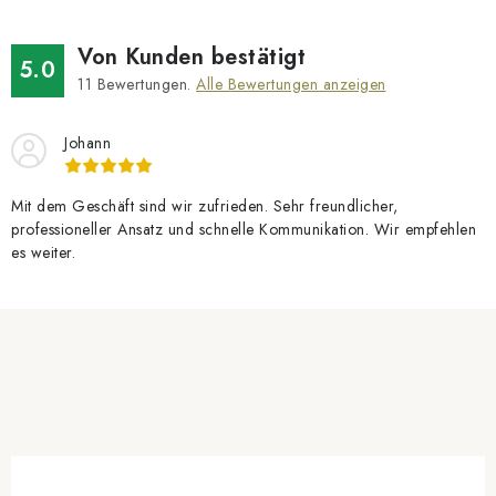
d
e
Von Kunden bestätigt
5.0
r
11
Bewertungen.
Alle Bewertungen anzeigen
L
i
Johann
s
t
Mit dem Geschäft sind wir zufrieden. Sehr freundlicher,
e
professioneller Ansatz und schnelle Kommunikation. Wir empfehlen
es weiter.