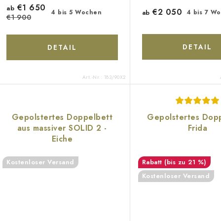
r
€1 650
i
ab
€2 050
ab
4 bis 7 W
4 bis 5 Wochen
€1 900
o
e
d
r
DETAIL
DETAIL
u
u
k
Art.-Nr.:
183/90X2
n
g
e
Gepolstertes Doppelbett
Gepolstertes Dop
aus massiver SOLID 2 -
Frida
Eiche
Kostenloser Versand
(bis zu 21 %)
Kostenloser Versand