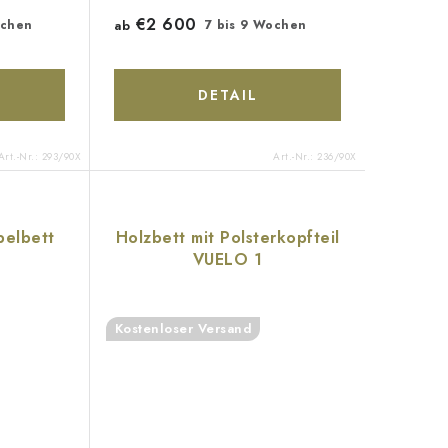
€2 600
ochen
ab
7 bis 9 Wochen
DETAIL
Art.-Nr.:
293/90X
Art.-Nr.:
236/90X
pelbett
Holzbett mit Polsterkopfteil
VUELO 1
Kostenloser Versand