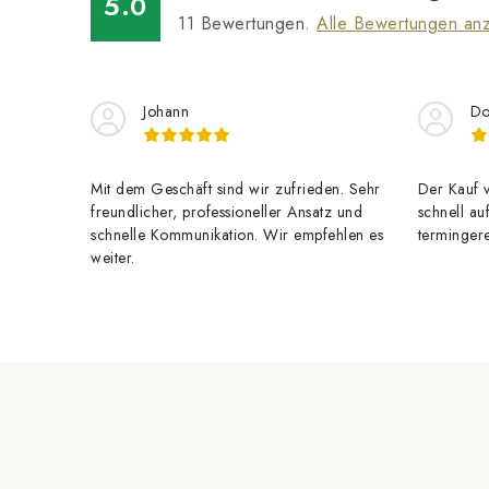
5.0
11
Bewertungen.
Alle Bewertungen an
r
Johann
Do
i
Mit dem Geschäft sind wir zufrieden. Sehr
Der Kauf v
freundlicher, professioneller Ansatz und
schnell au
t
schnelle Kommunikation. Wir empfehlen es
termingere
weiter.