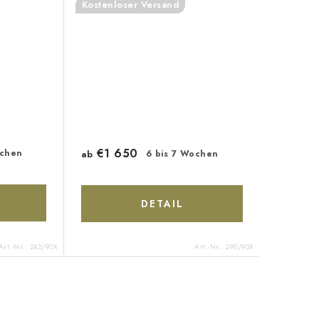
Kostenloser Versand
€1 650
ochen
ab
6 bis 7 Wochen
DETAIL
Art.-Nr.:
242/90X
Art.-Nr.:
290/90X