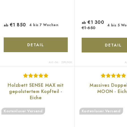
€1 300
ab
€1 850
ab
4 bis 7 Wochen
4 bis 5 W
€1 650
DETAIL
DETAIL
Art.-Nr.:
299/90X
A
Holzbett SENSE MAX mit
Massives Doppe
gepolstertem Kopfteil -
MOON - Eic
Eiche
Kostenloser Versand
Kostenloser Versand