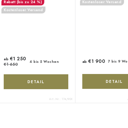
(bis zu 24 %)
Kostenloser Versand
Kostenloser Versand
€1 250
ab
€1 900
ab
7 bis 9 W
4 bis 5 Wochen
€1 650
DETAIL
DETAIL
Art.-Nr.:
174/90X
S