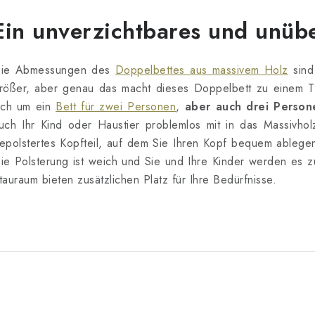
Ein unverzichtbares und unübe
e
u
ie Abmessungen des
Doppelbettes aus massivem Holz
sind
e
rößer, aber genau das macht dieses Doppelbett zu einem T
ich um ein
Bett für zwei Personen
,
aber auch drei Person
uch Ihr Kind oder Haustier problemlos mit in das Massivho
e
epolstertes Kopfteil, auf dem Sie Ihren Kopf bequem ableg
ie Polsterung ist weich und Sie und Ihre Kinder werden es z
e
tauraum bieten zusätzlichen Platz für Ihre Bedürfnisse.
m
e
n
e