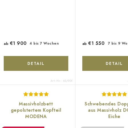
€1 900
€1 550
ab
4 bis 7 Wochen
ab
7 bis 9 W
DETAIL
DETAIL
Art.-Nr.:
63/90X
Massivholzbett
Schwebendes Dopp
gepolstertem Kopfteil
aus Massivholz 
MODENA
Eiche