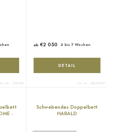
€2 050
ochen
ab
4 bis 7 Wochen
DETAIL
Art.-Nr.:
239/90X
Art.-Nr.:
308/90X37
elbett
Schwebendes Doppelbett
DOME -
HARALD