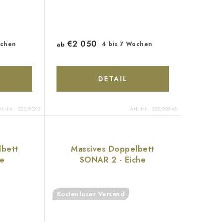
€2 050
ochen
ab
4 bis 7 Wochen
DETAIL
rt.-Nr.:
202/90X2
Art.-Nr.:
305/90X43
lbett
Massives Doppelbett
he
SONAR 2 - Eiche
Kostenloser Versand