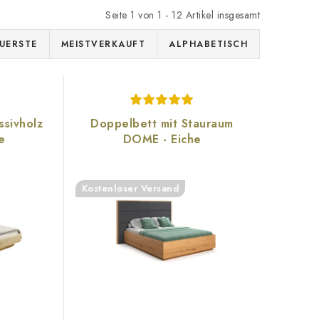
Seite
1
von
1
-
12
Artikel insgesamt
UERSTE
MEISTVERKAUFT
ALPHABETISCH
sivholz
Doppelbett mit Stauraum
e
DOME - Eiche
Kostenloser Versand