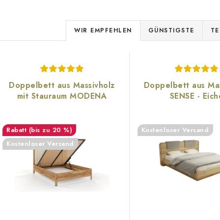
P
WIR EMPFEHLEN
GÜNSTIGSTE
TE
r
L
o
d
Doppelbett aus Massivholz
Doppelbett aus Mas
s
mit Stauraum MODENA
SENSE - Eich
u
k
e
(bis zu 20 %)
Kostenloser Versand
t
Kostenloser Versand
d
s
e
o
r
r
P
t