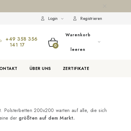
ion und Rücksendung der Ware
Über uns
Zahlungsmethoden a
Login
Registrieren
Warenkorb
+49 358 356
141 17
WARENKORB
leeren
ONTAKT
ÜBER UNS
ZERTIFIKATE
. Polsterbetten 200x200 warten auf alle, die sich
 eine der
größten auf dem Markt.