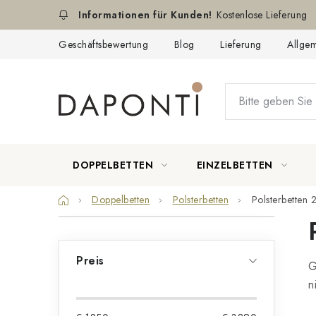
Zum
Kostenlose Lieferung
Inhalt
springen
Geschäftsbewertung
Blog
Lieferung
Allge
DOPPELBETTEN
EINZELBETTEN
Startseite
Doppelbetten
Polsterbetten
Polsterbetten
S
e
Preis
G
i
n
t