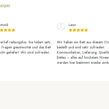
d
zeigen
e
L
minik
Leon
s
erlief reibungslos. Sie haben sehr
Wir haben ein Bett aus diesem On
f Fragen geantwortet und das Bett
bestellt und sind sehr zufrieden.
cht geliefert. Wir sind zufrieden.
Kommunikation, Lieferung, Qualit
e
Bettes – alles auf höchstem Nivea
werden hier bestimmt wieder eink