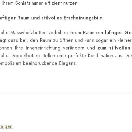
n Ihrem Schlafzimmer effizient nutzen.
e
uftiger Raum und stilvolles Erscheinungsbild
m
ohe Massivholzbetten verleihen Ihrem Raum
ein luftiges Ge
e
rägt dazu bei, den Raum zu öffnen und kann sogar ein kleine
n
önnen Ihre Inneneinrichtung verändern und
zum stilvoll
ohe Doppelbetten stellen eine perfekte Kombination aus Des
ymbolisiert beeindruckende Eleganz.
e
d
e
L
s
zeigen