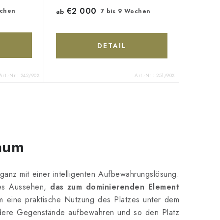
€2 000
ochen
ab
7 bis 9 Wochen
DETAIL
Art.-Nr.:
242/90X
Art.-Nr.:
251/90X
raum
ganz mit einer intelligenten Aufbewahrungslösung.
les Aussehen,
das zum dominierenden Element
 eine praktische Nutzung des Platzes unter dem
andere Gegenstände aufbewahren und so den Platz