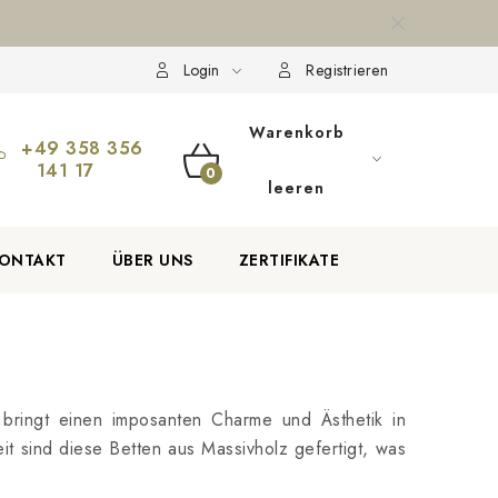
ion und Rücksendung der Ware
Über uns
Zahlungsmethoden a
Login
Registrieren
Warenkorb
+49 358 356
141 17
WARENKORB
leeren
ONTAKT
ÜBER UNS
ZERTIFIKATE
bringt einen imposanten Charme und Ästhetik in
it sind diese Betten aus Massivholz gefertigt, was