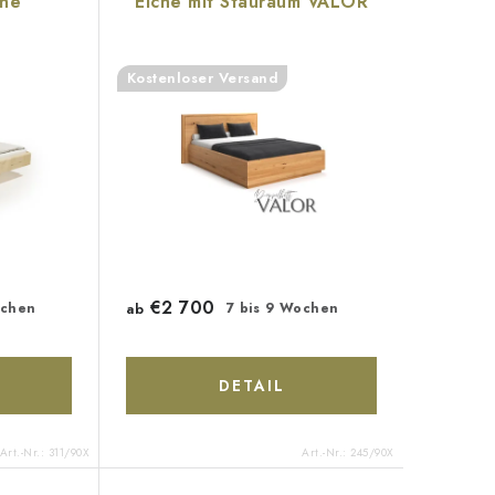
che
Eiche mit Stauraum VALOR
Kostenloser Versand
€2 700
ochen
ab
7 bis 9 Wochen
DETAIL
Art.-Nr.:
311/90X
Art.-Nr.:
245/90X