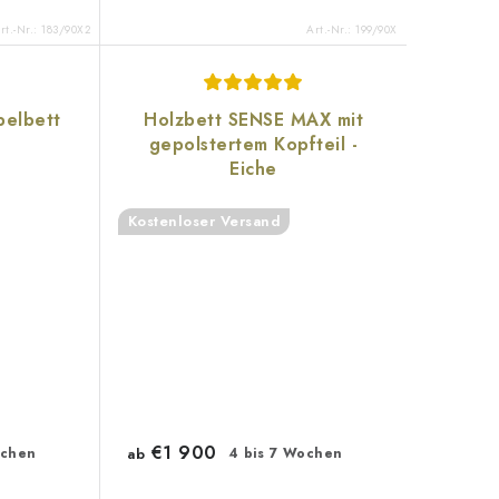
rt.-Nr.:
183/90X2
Art.-Nr.:
199/90X
pelbett
Holzbett SENSE MAX mit
gepolstertem Kopfteil -
Eiche
Kostenloser Versand
€1 900
ochen
ab
4 bis 7 Wochen