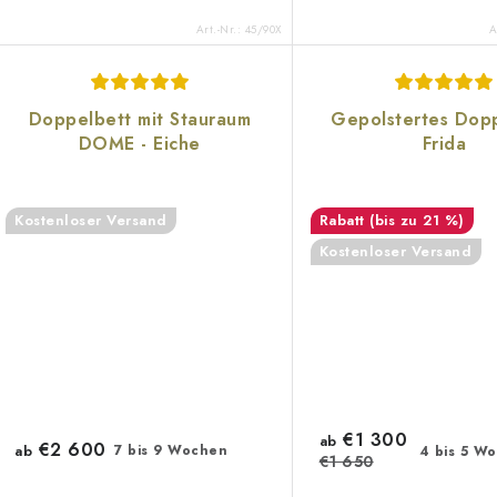
Art.-Nr.:
45/90X
A
Doppelbett mit Stauraum
Gepolstertes Dop
DOME - Eiche
Frida
Kostenloser Versand
(bis zu 21 %)
Kostenloser Versand
€1 300
ab
€2 600
ab
7 bis 9 Wochen
4 bis 5 W
€1 650