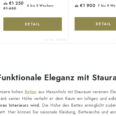
€1 250
ab
€1 900
ab
7 bis 9 W
4 bis 5 Wochen
€1 650
DETAIL
DETAIL
Art.-Nr.:
174/90X
S
Funktionale Eleganz mit Stau
e
u
nsere hohen
Betten
aus Massivholz mit Stauraum vereinen Ele
e
ank seiner Höhe verleiht er dem Raum ein luftiges und ed
hres Interieurs wird.
Die Höhe des Bettes ermöglicht zudem
ett. Hier können Sie saisonale Kleidung, Bettwäsche und 
e