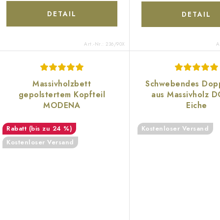
DETAIL
DETAIL
Art.-Nr.:
236/90X
A
Massivholzbett
Schwebendes Dopp
gepolstertem Kopfteil
aus Massivholz 
MODENA
Eiche
(bis zu 24 %)
Kostenloser Versand
Kostenloser Versand