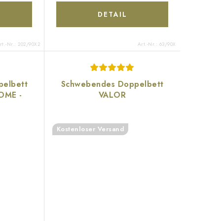
DETAIL
rt.-Nr.:
202/90X2
Art.-Nr.:
63/90X
elbett
Schwebendes Doppelbett
DOME -
VALOR
Kostenloser Versand