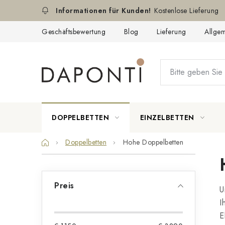
Zum
Kostenlose Lieferung
Inhalt
springen
Geschäftsbewertung
Blog
Lieferung
Allge
DOPPELBETTEN
EINZELBETTEN
Startseite
Doppelbetten
Hohe Doppelbetten
S
e
Preis
U
i
I
t
E