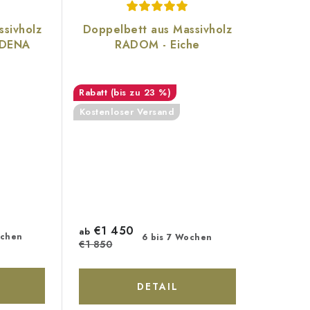
sivholz
Doppelbett aus Massivholz
ODENA
RADOM - Eiche
(bis zu 23 %)
Kostenloser Versand
€1 450
ab
ochen
6 bis 7 Wochen
€1 850
DETAIL