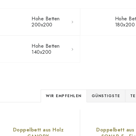
Hohe Betten
Hohe Bet
200x200
180x200
Hohe Betten
140x200
P
WIR EMPFEHLEN
GÜNSTIGSTE
TE
r
L
o
d
Doppelbett aus Holz
Doppelbett aus