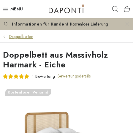
Zum
Such
Inhalt
springen
Kostenlose Lieferung
DOPPELBETTEN
Doppelbetten
EINZELBETTEN
Doppelbett aus Massivholz
NACHTTISCHE
Harmark - Eiche
SCHLAFZIMMER KOMMODEN
Bewertungsdetails
1 Bewertung
KONTAKT
Kostenloser Versand
ÜBER UNS
ZERTIFIKATE