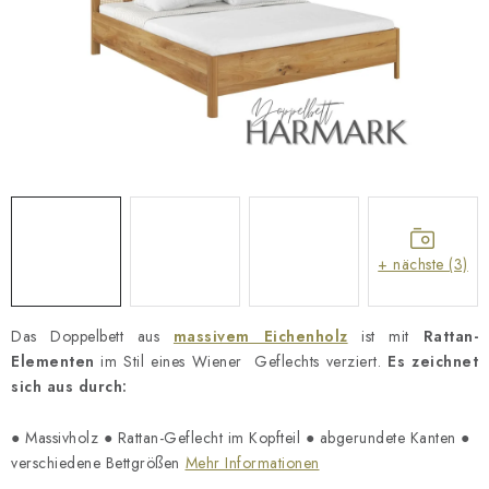
Geschäftsbewertung
Blog
Lieferung
Allgemeine Geschäftsbedingungen
Datenschutzerklärung
Reklamation und Rücksendung der Ware
Über uns
Zahlungsmethoden auf unserer Website
Zertifikate
Impressum
+ nächste (3)
Das Doppelbett aus
massivem Eichenholz
ist mit
Rattan-
Elementen
im Stil eines Wiener
Geflechts verziert.
Es zeichnet
sich aus durch:
● Massivholz ● Rattan-Geflecht im Kopfteil ● abgerundete Kanten ●
verschiedene Bettgrößen
Mehr Informationen