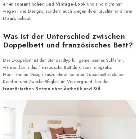
Geschäftsbewertung
Blog
Lieferung
einen r
omantischen und Vintage-Look
und sind nicht nur
Allgemeine Geschäftsbedingungen
Datenschutzerklärung
wegen ihres Designs, sondern auch wegen ihrer Qualität und ihrer
Details beliebt.
Reklamation und Rücksendung der Ware
Über uns
Zahlungsmethoden auf unserer Website
Zertifikate
Was ist der Unterschied zwischen
Impressum
Doppelbett und französisches Bett?
Das Doppelbett ist der Standardtyp für gemeinsames Schlafen,
während sich das französische Bett durch sein elegantes
Hochrahmen-Design auszeichnet. Bei den Doppelbetten stehen
Komfort und Zweckmäßigkeit im Vordergrund, bei den
französischen Betten eher Ästhetik und Stil.