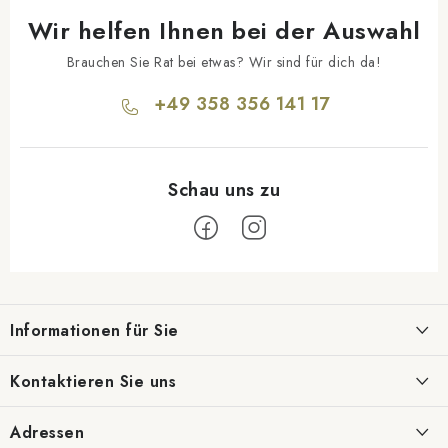
Wir helfen Ihnen bei der Auswahl
Brauchen Sie Rat bei etwas? Wir sind für dich da!
+49 358 356 141 17
F
u
Informationen für Sie
ß
z
Geschäftsbewertung
Kontaktieren Sie uns
e
Blog
i
info@daponti.de
Adressen
Lieferung