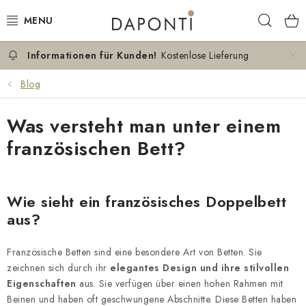
Zum
Such
Inhalt
springen
Kostenlose Lieferung
DOPPELBETTEN
Blog
EINZELBETTEN
Was versteht man unter einem
NACHTTISCHE
französischen Bett?
SCHLAFZIMMER KOMMODEN
Wie sieht ein französisches Doppelbett
KONTAKT
aus?
ÜBER UNS
Französische Betten sind eine besondere Art von Betten. Sie
zeichnen sich durch ihr
elegantes Design und ihre stilvollen
ZERTIFIKATE
Eigenschaften
aus. Sie verfügen über einen hohen Rahmen mit
Beinen und haben oft geschwungene Abschnitte. Diese Betten haben