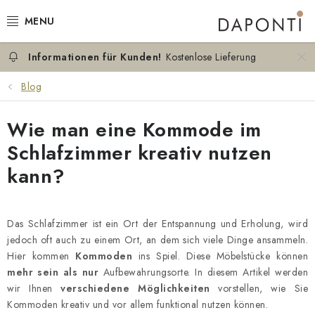
Zum
Inhalt
springen
Kostenlose Lieferung
DOPPELBETTEN
Blog
EINZELBETTEN
Wie man eine Kommode im
NACHTTISCHE
Schlafzimmer kreativ nutzen
kann?
SCHLAFZIMMER KOMMODEN
KONTAKT
Das Schlafzimmer ist ein Ort der Entspannung und Erholung, wird
jedoch oft auch zu einem Ort, an dem sich viele Dinge ansammeln.
ÜBER UNS
Hier kommen
Kommoden
ins Spiel. Diese Möbelstücke können
mehr sein als nur
Aufbewahrungsorte. In diesem Artikel werden
ZERTIFIKATE
wir Ihnen
verschiedene Möglichkeiten
vorstellen, wie Sie
Kommoden kreativ und vor allem funktional nutzen können.