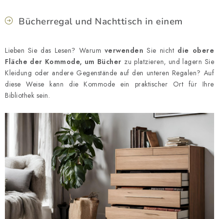
Geschäftsbewertung
Blog
Lieferung
Allgemeine Geschäftsb
Reklamation und Rücksendung der Ware
Über uns
Zahlungsmet
Bücherregal und Nachttisch in einem
Impressum
Lieben Sie das Lesen? Warum
verwenden
Sie nicht
die obere
Fläche der Kommode, um Bücher
zu platzieren, und lagern Sie
Kleidung oder andere Gegenstände auf den unteren Regalen? Auf
diese Weise kann die Kommode ein praktischer Ort für Ihre
Bibliothek sein.