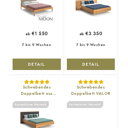
€1 550
€3 350
ab
ab
7 bis 9 Wochen
7 bis 9 Wochen
DETAIL
DETAIL
Schwebendes
Schwebendes
Doppelbett aus
Doppelbett VALOR
Massivholz DOME -
Kostenloser Versand
Kostenloser Versand
Eiche