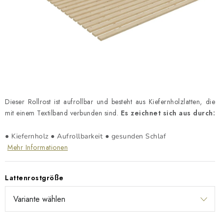
Geschäftsbewertung
Blog
Lieferung
Allgemeine Geschäftsbedingungen
Datenschutzerklärung
Reklamation und Rücksendung der Ware
Über uns
Zahlungsmethoden auf unserer Website
Zertifikate
Impressum
Dieser Rollrost ist aufrollbar und besteht aus Kiefernholzlatten, die
mit einem Textilband verbunden sind.
Es zeichnet sich aus durch:
●
Kiefernholz ●
Aufrollbarkeit ●
gesunden Schlaf
Mehr Informationen
Lattenrostgröße