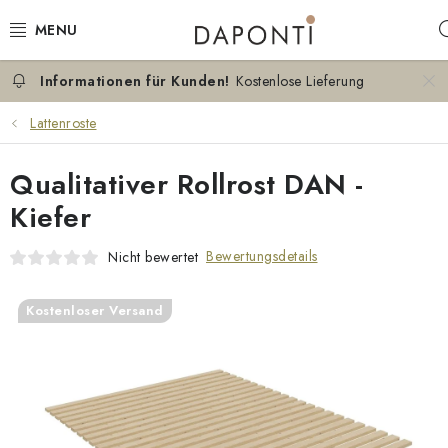
Zum
Inhalt
springen
Kostenlose Lieferung
DOPPELBETTEN
Lattenroste
EINZELBETTEN
Qualitativer Rollrost DAN -
NACHTTISCHE
Kiefer
SCHLAFZIMMER KOMMODEN
Bewertungsdetails
Nicht bewertet
KONTAKT
Kostenloser Versand
ÜBER UNS
ZERTIFIKATE