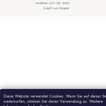
Zahlungsmethoden auf unserer Website
Nachttische
Štiavnická 7
034 01 Ružomberok
Erstellt von Shoptet
Zertifikate
Slowakische Republik
Impressum
Diese Website verwendet Cookies. Wenn Sie auf dieser Se
weitersurfen, stimmen Sie deren Verwendung zu. Weitere