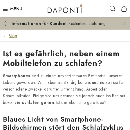
Zum
Such
Inhalt
springen
Kostenlose Lieferung
DOPPELBETTEN
Blog
EINZELBETTEN
Ist es gefährlich, neben einem
NACHTTISCHE
Mobiltelefon zu schlafen?
SCHLAFZIMMER KOMMODEN
Smartphones
sind zu einem unverzichtbaren Bestandteil unseres
Lebens geworden. Wir haben sie ständig bei uns und nutzen sie für
KONTAKT
verschiedene Zwecke, darunter Unterhaltung, Arbeit oder
Kommunikation. Einige von uns nehmen sie jedoch auch ins Bett mit,
ÜBER UNS
bevor
sie
schlafen
gehen
. Ist das aber eine gute Idee?
ZERTIFIKATE
Blaues Licht von Smartphone-
Bildschirmen stört den Schlafzyklus