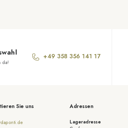
swahl
+49 358 356 141 17
h da!
tieren Sie uns
Adressen
Lageradresse
@daponti.de