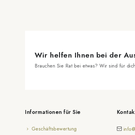
Wir helfen Ihnen bei der Au
Brauchen Sie Rat bei etwas? Wir sind für dic
F
u
Informationen für Sie
Kontak
ß
z
Geschäftsbewertung
info