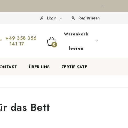
ion und Rücksendung der Ware
Über uns
Zahlungsmethoden a
Login
Registrieren
Warenkorb
+49 358 356
141 17
WARENKORB
leeren
ONTAKT
ÜBER UNS
ZERTIFIKATE
ür das Bett