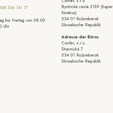
Confer, s.r.o.
Bystrická cesta 2159 (Supe
358 356 141 17
Kinekus)
034 01 Ružomberok
g bis Freitag von 08:00
Slowakische Republik
0 Uhr
Adresse der Büros
Confer, s.r.o.
Štiavnická 7
034 01 Ružomberok
Slowakische Republik